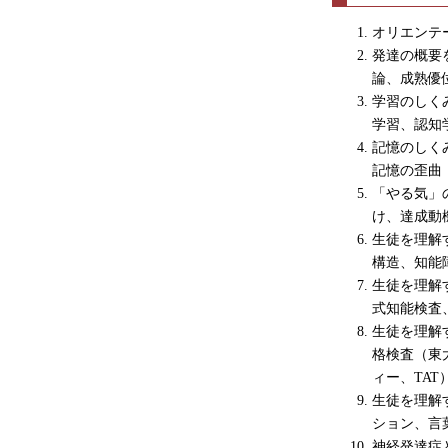
オリエンテ
発達の概要
論、成熟優
学習のしく
学習、認知
記憶のしく
記憶の歪曲
「やる気」
け、達成動
生徒を理解
構造、知能
生徒を理解
式知能検査
生徒を理解
格検査（東
ィー、TAT
生徒を理解
ション、言
神経発達症