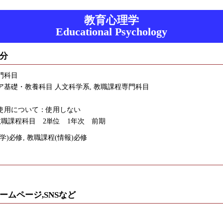
教育心理学
Educational Psychology
分
門科目
ア基礎・教養科目 人文科学系, 教職課程専門科目
使用について：使用しない
教職課程科目 2単位 1年次 前期
学)必修, 教職課程(情報)必修
ームページ,SNSなど