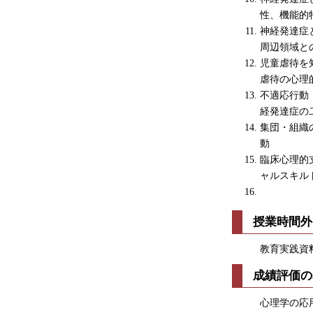
性、機能的
神経発達症
周辺領域と
児童虐待を
虐待の心理
不適応行動
経発達症の
集団・組織
動
臨床心理的
ャルスキル
授業時間外
教育実践資
成績評価の
心理学の応