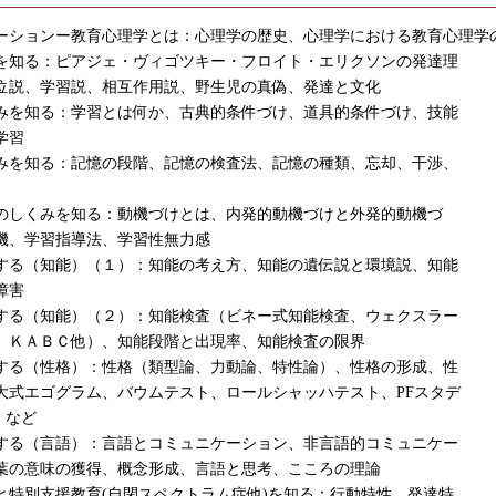
ーションー教育心理学とは：心理学の歴史、心理学における教育心理学
を知る：ピアジェ・ヴィゴツキー・フロイト・エリクソンの発達理
位説、学習説、相互作用説、野生児の真偽、発達と文化
みを知る：学習とは何か、古典的条件づけ、道具的条件づけ、技能
学習
みを知る：記憶の段階、記憶の検査法、記憶の種類、忘却、干渉、
のしくみを知る：動機づけとは、内発的動機づけと外発的動機づ
機、学習指導法、学習性無力感
する（知能）（１）：知能の考え方、知能の遺伝説と環境説、知能
障害
する（知能）（２）：知能検査（ビネー式知能検査、ウェクスラー
、ＫＡＢＣ他）、知能段階と出現率、知能検査の限界
する（性格）：性格（類型論、力動論、特性論）、性格の形成、性
大式エゴグラム、バウムテスト、ロールシャッハテスト、PFスタデ
）など
する（言語）：言語とコミュニケーション、非言語的コミュニケー
葉の意味の獲得、概念形成、言語と思考、こころの理論
と特別支援教育(自閉スペクトラム症他)を知る：行動特性、発達特