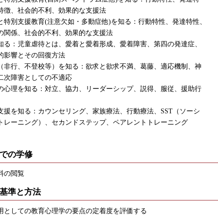
特徴、社会的不利、効果的な支援法
と特別支援教育(注意欠如・多動症他)を知る：行動特性、発達特性、
の関係、社会的不利、効果的な支援法
知る：児童虐待とは、愛着と愛着形成、愛着障害、第四の発達症、
的影響とその回復方法
（非行、不登校等）を知る：欲求と欲求不満、葛藤、適応機制、神
二次障害としての不適応
の心理を知る：対立、協力、リーダーシップ、説得、服従、援助行
支援を知る：カウンセリング、家族療法、行動療法、SST（ソーシ
トレーニング）、セカンドステップ、ペアレントトレーニング
での学修
料の閲覧
基準と方法
用としての教育心理学の要点の定着度を評価する