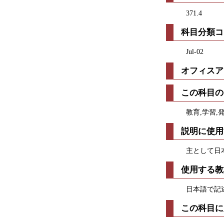
371.4
科目分類コ
Jul-02
オフィスア
この科目の
教育,学習,
説明に使用
主として日
使用する教
日本語で記
この科目に