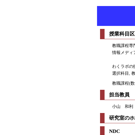
授業科目区
教職課程専
情報メディ
わくラボの
選択科目, 
教職課程(数
担当教員
小山 和利
研究室のホ
NDC