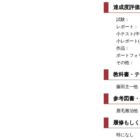
達成度評価
試験： 5
レポート：
小テスト(中間
小レポート(中
作品： 
ポートフォリオ
その他：
教科書・テ
藤田主一他 
参考図書・
鹿毛雅治他
履修もしく
特になし