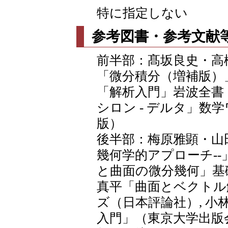
特に指定しない
参考図書・参考文献
前半部：髙坂良史・高
「微分積分（増補版）」
「解析入門」岩波全書
シロン - デルタ」数
版）
後半部：梅原雅顕・山田
幾何学的アプローチ--
と曲面の微分幾何」基礎
真平「曲面とベクトル
ズ（日本評論社）, 
入門」（東京大学出版