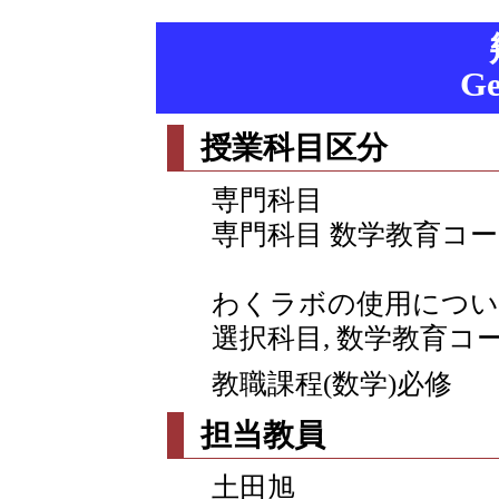
Ge
授業科目区分
専門科目
専門科目 数学教育コー
わくラボの使用につい
選択科目, 数学教育コ
教職課程(数学)必修
担当教員
土田旭