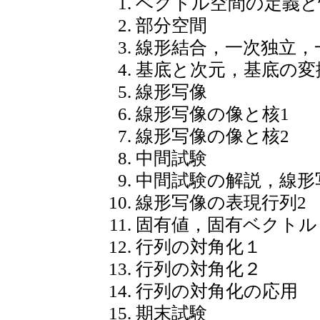
ベクトル空間の定義と
部分空間
線形結合，一次独立，
基底と次元，基底の変
線形写像
線形写像の像と核1
線形写像の像と核2
中間試験
中間試験の解説，線形
線形写像の表現行列2
固有値，固有ベクトル
行列の対角化１
行列の対角化２
行列の対角化の応用
期末試験