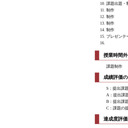
課題出題・
制作
制作
制作
制作
プレゼンテ
授業時間外
課題制作
成績評価の
S：提出課
A：提出課
B：提出課
C：課題の
達成度評価