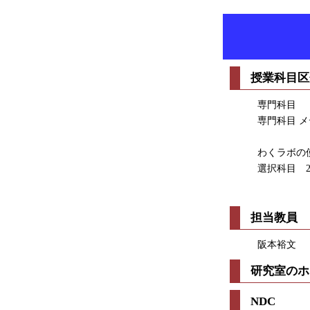
授業科目区
専門科目
専門科目 
わくラボの
選択科目 
担当教員
阪本裕文
研究室のホ
NDC