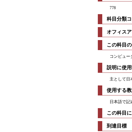
778
科目分類コ
オフィスア
この科目の
コンピュー
説明に使用
主として日
使用する教
日本語で記
この科目に
到達目標