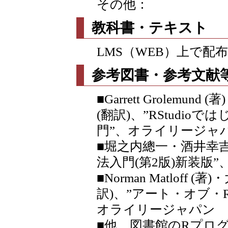
その他：
教科書・テキスト
LMS（WEB）上で配
参考図書・参考文献
■Garrett Grolemun
(翻訳)、”RStudi
門”、オライリージャ
■堀之内總一・酒井幸
法入門(第2版)新装版”
■Norman Matloff 
訳)、”アート・オブ・R
オライリージャパン
■他、図書館のRプロ