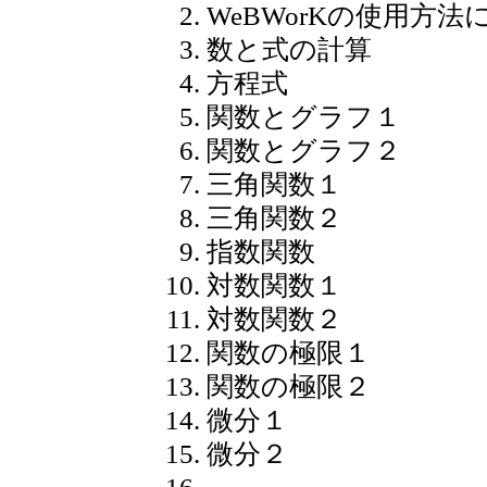
WeBWorKの使用方法
数と式の計算
方程式
関数とグラフ１
関数とグラフ２
三角関数１
三角関数２
指数関数
対数関数１
対数関数２
関数の極限１
関数の極限２
微分１
微分２