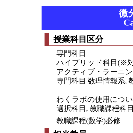
微
Ca
授業科目区分
専門科目
ハイブリッド科目(※
アクティブ・ラーニン
専門科目 数理情報系,
わくラボの使用につい
選択科目, 教職課程科目 
教職課程(数学)必修