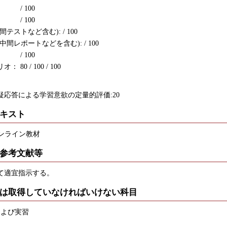
/ 100
 / 100
テストなど含む): / 100
間レポートなどを含む): / 100
/ 100
 80 / 100 / 100
疑応答による学習意欲の定量的評価:20
キスト
オンライン教材
参考文献等
て適宜指示する。
は取得していなければいけない科目
および実習