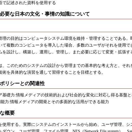
語で記述された資料を使用する
必要な日本の文化・事情の知識について
理の目的はコンピュータシステム環境を維持・管理することである。
いて複数のコンピュータを導入した場合、多数のユーザがそれを使用で
ムを設計し、構築し、運用し、管理し、また必要に応じて変更・拡張す
、このためのシステムの設計から管理までの基本的な考え方と、それ
技術を具体的な演習を通して習得することを目標とする。
ポリシーとの関連性
ア基礎力:情報メディアの技術的および社会的な変化に対応し得る基盤と
専門能力:情報メディアの開発とその多面的な活用ができる能力
な概要
inuxを使用する。実際にシステムのインストールから始め、ユーザ管理、
ウン、ユーザ管理、ファイル管理、NFS（Network File system）、Sa