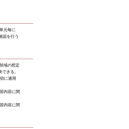
単元毎に
確認を行う
各領域の想定
決できる。
適切に適用
学習内容に関
学習内容に関