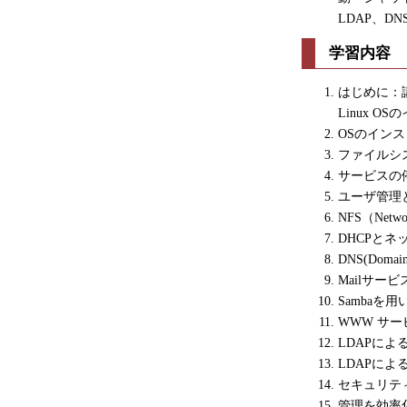
LDAP、
学習内容
はじめに：
Linux 
OSのイン
ファイルシ
サービスの
ユーザ管理
NFS（Netw
DHCPとネ
DNS(Domai
Mailサー
Sambaを
WWW サ
LDAPに
LDAPに
セキュリティ
管理を効率