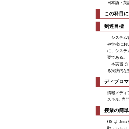
日本語・英
この科目に
到達目標
システム管
や学校にお
に、システ
要である。
本実習では
る実践的な
ディプロマ
情報メディ
スキル, 
授業の簡単
OS はL
動・シャットダ