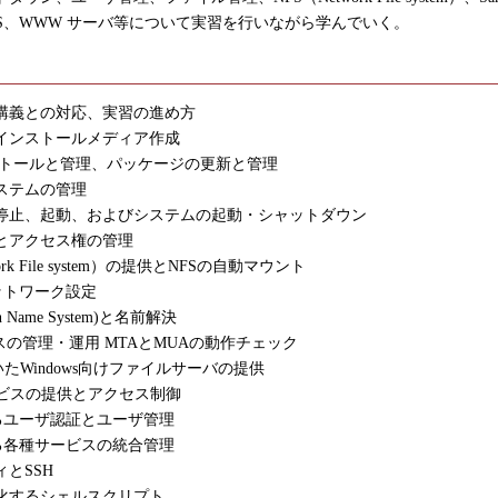
DNS、WWW サーバ等について実習を行いながら学んでいく。
講義との対応、実習の進め方
OSのインストールメディア作成
ストールと管理、パッケージの更新と管理
ステムの管理
停止、起動、およびシステムの起動・シャットダウン
とアクセス権の管理
ork File system）の提供とNFSの自動マウント
ットワーク設定
n Name System)と名前解決
ビスの管理・運用 MTAとMUAの動作チェック
用いたWindows向けファイルサーバの提供
ービスの提供とアクセス制御
よるユーザ認証とユーザ管理
よる各種サービスの統合管理
とSSH
化するシェルスクリプト