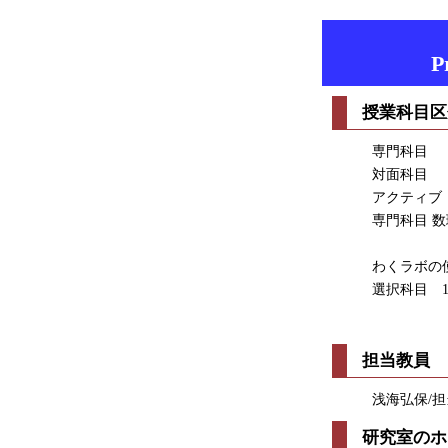
P
授業科目区
専門科目
対面科目
アクティブ
専門科目 
わくラボの
選択科目 
担当教員
浅海弘保/
研究室のホ