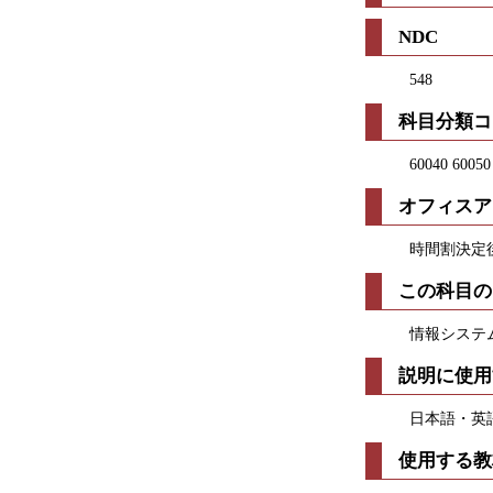
NDC
548
科目分類コ
60040 60050
オフィスア
時間割決定
この科目の
情報システム
説明に使用
日本語・英
使用する教