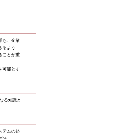
即ち、企業
きるよう
ることが重
を可能とす
なる知識と
システムの起
mba、