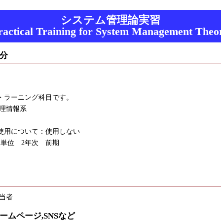
システム管理論実習
ractical Training for System Management Theo
分
・ラーニング科目です。
数理情報系
使用について：使用しない
1単位 2年次 前期
担当者
ームページ,SNSなど