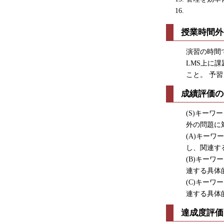
授業時間外
演習の時間
LMS上に
こと。 予
成績評価の
(S)キー
外の問題に
(A)キー
し、関連す
(B)キー
連する具体
(C)キー
連する具体
達成度評価