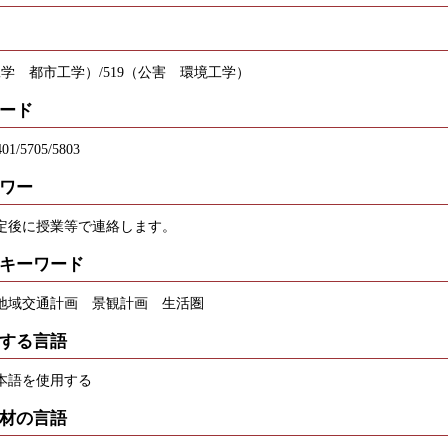
工学 都市工学）/519（公害 環境工学）
ード
401/5705/5803
ワー
後に授業等で連絡します。
キーワード
地域交通計画 景観計画 生活圏
する言語
本語を使用する
材の言語