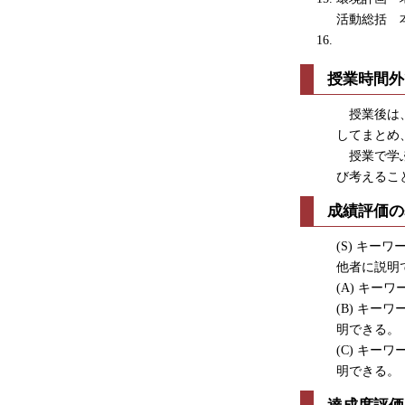
活動総括 
授業時間外
授業後は、
してまとめ
授業で学ぶ
び考えるこ
成績評価の
(S) キ
他者に説明
(A) キ
(B) キ
明できる。
(C) キ
明できる。