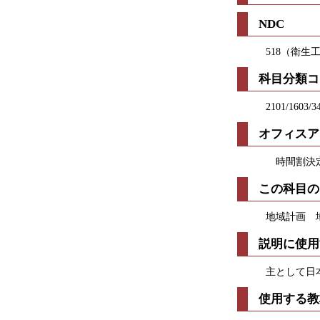
NDC
518（衛生
科目分類コ
2101/1603/3
オフィスア
時間割決定
この科目の
地域計画 
説明に使用
主として日
使用する教