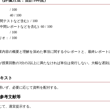
（評価方法：合計100点）
/ 100
40 / 100
テストなど含む): / 100
間レポートなどを含む): 60 / 100
/ 100
： / 100
内容の概要と理解を深めた事項に関する小レポートと、最終レポート
授業回数の3分の2以上に満たなければ単位は発行しない。大幅な遅刻
キスト
いず、必要に応じて資料を配付する。
参考文献等
て、適宜提示する。