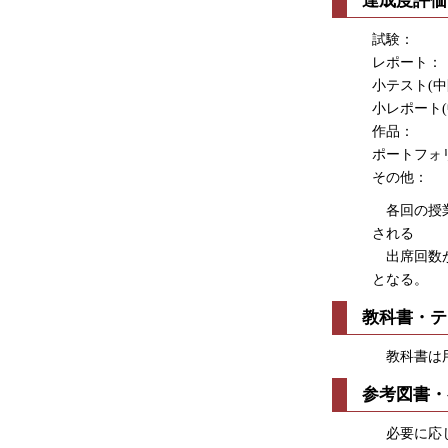
達成度評価
試験： 
レポート： 
小テスト(中間
小レポート(中
作品： 
ポートフォリオ
その他：
各回の授業
される
出席回数が
となる。
教科書・テ
教科書は用
参考図書・
必要に応じ