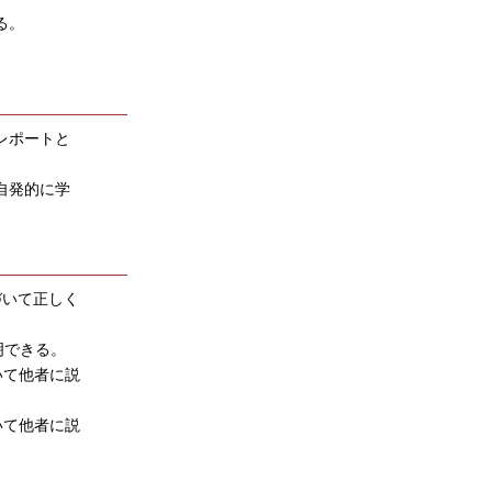
る。
レポートと
自発的に学
づいて正しく
明できる。
いて他者に説
いて他者に説