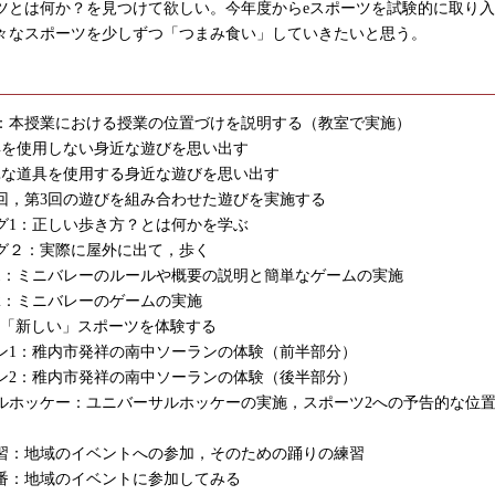
ツとは何か？を見つけて欲しい。今年度からeスポーツを試験的に取り
々なスポーツを少しずつ「つまみ食い」していきたいと思う。
：本授業における授業の位置づけを説明する（教室で実施）
具を使用しない身近な遊びを思い出す
単な道具を使用する身近な遊びを思い出す
2回，第3回の遊びを組み合わせた遊びを実施する
グ1：正しい歩き方？とは何かを学ぶ
グ２：実際に屋外に出て，歩く
1：ミニバレーのルールや概要の説明と簡単なゲームの実施
2：ミニバレーのゲームの実施
：「新しい」スポーツを体験する
ン1：稚内市発祥の南中ソーランの体験（前半部分）
ン2：稚内市発祥の南中ソーランの体験（後半部分）
ルホッケー：ユニバーサルホッケーの実施，スポーツ2への予告的な位
習：地域のイベントへの参加，そのための踊りの練習
番：地域のイベントに参加してみる