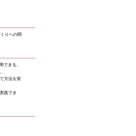
づくりへの関
応用できる。
る。
って方法を実
ね実践でき