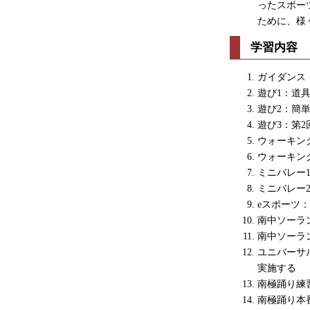
ったスポー
ために、様
学習内容
ガイダンス
遊び1：道
遊び2：簡
遊び3：第
ウォーキン
ウォーキン
ミニバレー
ミニバレー
eスポーツ
南中ソーラ
南中ソーラ
ユニバーサ
実施する
南極踊り練
南極踊り本