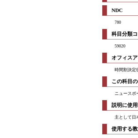
NDC
780
科目分類コ
59020
オフィスア
時間割決定
この科目の
ニュースポ
説明に使用
主として日
使用する教