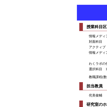
授業科目区
情報メディ
対面科目
アクティブ
情報メディ
わくラボの
選択科目 
教職課程(数
担当教員
侘美俊輔
研究室のホ