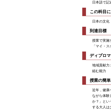
日本語で記
この科目に
日本の文化
到達目標
授業で実施
「マイ・ス
ディプロマ
地域貢献力
組む能力
授業の簡単
近年，健康
ながら体験
か？」とい
する大人は