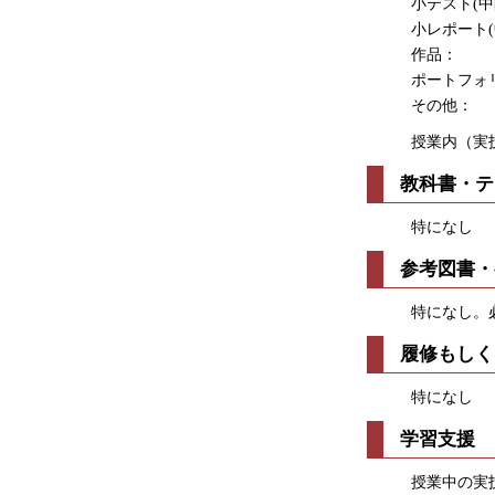
小テスト(中間
小レポート(中
作品： 
ポートフォリオ
その他：
授業内（実
教科書・テ
特になし
参考図書・
特になし。
履修もしく
特になし
学習支援
授業中の実