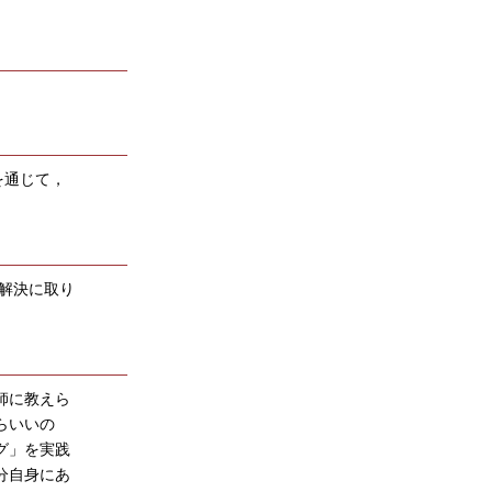
を通じて，
解決に取り
師に教えら
らいいの
グ」を実践
分自身にあ