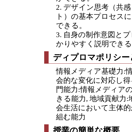
2. デザイン思考（共
ト）の基本プロセスに
できる。
3. 自身の制作意図と
かりやすく説明できる
ディプロマポリシー
情報メディア基礎力:
会的な変化に対応し得
門能力:情報メディア
きる能力, 地域貢献力
会生活において主体的
組む能力
授業の簡単な概要