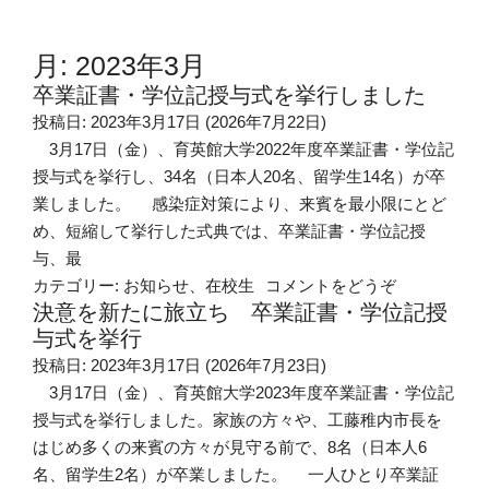
月:
2023年3月
卒業証書・学位記授与式を挙行しました
投稿日:
2023年3月17日
(2026年7月22日)
3月17日（金）、育英館大学2022年度卒業証書・学位記
授与式を挙行し、34名（日本人20名、留学生14名）が卒
業しました。 感染症対策により、来賓を最小限にとど
め、短縮して挙行した式典では、卒業証書・学位記授
与、最
(卒業証書・
カテゴリー:
お知らせ
、
在校生
コメントをどうぞ
決意を新たに旅立ち 卒業証書・学位記授
与式を挙行
投稿日:
2023年3月17日
(2026年7月23日)
3月17日（金）、育英館大学2023年度卒業証書・学位記
授与式を挙行しました。家族の方々や、工藤稚内市長を
はじめ多くの来賓の方々が見守る前で、8名（日本人6
名、留学生2名）が卒業しました。 一人ひとり卒業証