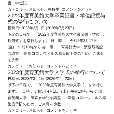
書・学位記
(決意を新た
カテゴリー:
お知らせ
、
在校生
コメントをどうぞ
2022年度育英館大学卒業証書・学位記授与
式の挙行について
投稿日:
2023年3月1日
(2026年7月23日)
下記の日程で、「2022年度育英館大学卒業証書・学位記
授与式」を挙行します。 日 時 令和5年3月17日
(金) 午前10時から 会 場 育英館大学 濱森辰雄記
念講堂 ※新型コロナウィルス感染症予防のため、ご来賓
を少数
(2022年度育英館
カテゴリー:
お知らせ
コメントをどうぞ
2023年度育英館大学入学式の挙行について
投稿日:
2023年3月1日
(2026年7月23日)
以下の日程で、「2023年度育英館大学入学式」を挙行し
ます。 日時：令和5年4月1日（土）午前10時から 会場：
育英館大学 濱森辰雄記念講堂 ※新型コロナウィルス感
染症予防のため、ご来賓を少数
(2023年度育英館大
カテゴリー:
お知らせ
コメントをどうぞ