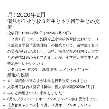
月:
2020年2月
潮見が丘小学校３年生と本学留学生との交
流
投稿日:
2020年2月6日
(2026年7月23日)
２月６日（木）、潮見が丘小学校体育館において、３
年生総合学習「国際理解」の授業として、留学生９名と
の交流が行われました。日頃、潮見地区の町内会と大学
との連携は進められてきましたが、小学生と留学生との
交流を行いたいという
(潮見が丘小
カテゴリー:
在校生
、
地域連携
コメントをどうぞ
最近の投稿
香川県議会の皆さまが本学を行政視察されました
入学者選抜合格発表【留学生新入学IV期(2026年9月)】
みなと南極まつりに参加しました！
8月のプライベートオープンキャンパス参加受付中です。
【京都キャンパス】８月、９月オープンキャンパス