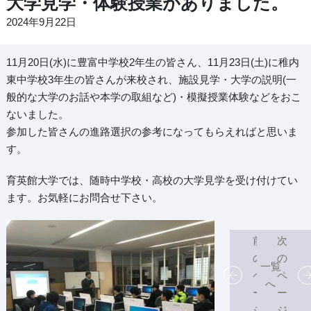
大学見学・体験授業がありました。
2024年9月22日
11月20日(水)に豊富中学校2年生の皆さん、11月23日(土)に稚内
東中学校3年生の皆さんが来校され、施設見学・大学の説明(一
般的な大学のお話や本学の取組など)・模擬授業体験などをおこ
ないました。
参加した皆さんの進路選択の参考になってもらえればと思いま
す。
育英館大学では、随時中学校・高校の大学見学を受け付けてい
ます。お気軽にお問合せ下さい。
前
次
の
の
一覧
ペ
ペ
へ
ー
ー
ジ
ジ