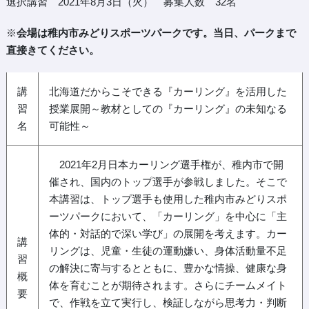
選択講習 2021年8月3日（火） 募集人数 32名
※
会場は稚内市みどりスポーツパークです。当日、パークまで
直接きてください。
講
北海道だからこそできる『カーリング』を活用した
習
授業展開～教材としての『カーリング』の未知なる
名
可能性～
2021年2月日本カーリング選手権が、稚内市で開
催され、国内のトップ選手が参戦しました。そこで
本講習は、トップ選手も使用した稚内市みどりスポ
ーツパークにおいて、「カーリング」を中心に「主
体的・対話的で深い学び」の展開を考えます。カー
講
リングは、児童・生徒の運動嫌い、身体活動量不足
習
の解決に寄与するとともに、豊かな情操、健康な身
概
体を育むことが期待されます。さらにチームメイト
要
で、作戦を立て実行し、検証しながら思考力・判断