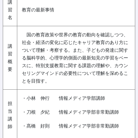
講
習
教育の最新事情
名
国の教育政策や世界の教育の動向を確認しつつ、
社会・経済の変化に応じたキャリア教育のあり方に
講
ついて理解・考察する。また、子どもの発達に関す
習
る脳科学的、心理学的側面の最新知見の学習をベー
概
スに、特別支援教育に関する課題の理解や、カウン
要
セリングマインドの必要性について理解を深めるこ
とを目指す。
・小林 伸行 情報メディア学部講師
担
当
・刀根 夕紀 情報メディア学部非常勤講師
講
・髙橋 好則 情報メディア学部非常勤講師
師