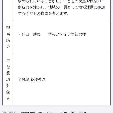
求められていることから、子どもの視点や観察力・
創造力を活かし、地域の一員として地域活動に参加
する子どもの育成を考えます。
担
当
・但田 勝義 情報メディア学部教授
講
師
主
な
受
講
全教諭 養護教諭
対
象
者