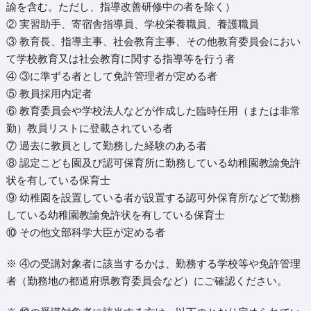
諭を含む。ただし、指導改善研修中の者を除く）
② 実習助手、寄宿舎指導員、学校栄養職員、養護職員
③ 教育長、指導主事、社会教育主事、その他教育委員会におい
て学校教育又は社会教育に関する指導等を行う者
④ ③に準ずる者として免許管理者が定める者
⑤ 教員採用内定者
⑥ 教育委員会や学校法人などが作成した臨時任用（または非常
勤）教員リストに登載されている者
⑦ 過去に教員として勤務した経験のある者
⑧ 認定こども園及び認可保育所に勤務している幼稚園教諭免許
状を有している保育士
⑨ 幼稚園を設置している者が設置する認可外保育所などで勤務
している幼稚園教諭免許状を有している保育士
⑩ その他文部科学大臣が定める者
※ ④の受講対象者に該当するかは、勤務する学校等や免許管理
者（勤務地の都道府県教育委員会など）にご確認ください。