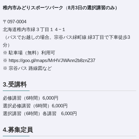
稚内市みどりスポーツパーク
（
8月3日の選択講習のみ）
〒097-0004
北海道稚内市緑３丁目１４−１
（バスでお越しの場合。宗谷バス緑町線 緑3丁目で下車徒歩3
分）
※ 駐車場（無料）利用可
※
https://goo.gl/maps/MrHVJWAnn2b8znZ37
※
宗谷バス 路線図など
3.受講料
必修講習（6時間）6,000円
選択必修講習（6時間）6,000円
選択講習（6時間）各講習 6,000円
4.募集定員