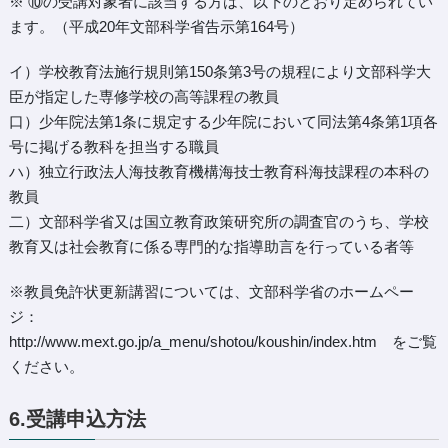
※ ⑩の受講対象者に該当する方は、以下のとおり定められてい
ます。（平成20年文部科学省告示第164号）
イ）学校教育法施行規則第150条第3号の規程により文部科学大
臣が指定した専修学校の高等課程の教員
口）少年院法第1条に規定する少年院において同法第4条第1項各
号に掲げる教科を担当する職員
ハ）独立行政法人海技教育機構海技士教育科海技課程の本科の
教員
二）文部科学省又は国立教育政策研究所の調査官のうち、学校
教育又は社会教育に係る専門的な指導助言を行っている者等
※教員免許状更新講習については、文部科学省のホームペー
ジ：
http://www.mext.go.jp/a_menu/shotou/koushin/index.htm
をご覧
ください。
6.受講申込方法