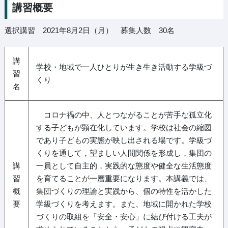
講習概要
選択講習 2021年8月2日（月） 募集人数 30名
講
学校・地域で一人ひとりが生き生き活動する学級づ
習
くり
名
コロナ禍の中、人とつながることが苦手な孤立化
する子どもが顕在化しています。学校は社会の縮図
であり子どもの実態が映し出される場です。学級づ
くりを通して，望ましい人間関係を形成し，集団の
講
一員として自主的，実践的な態度や健全な生活態度
習
を育てることが一層重要になります。本講義では、
概
集団づくりの理論と実践から、個の特性を活かした
要
学級づくりを考えます。また、地域に開かれた学校
づくりの取組を「安全・安心」に結び付ける工夫が