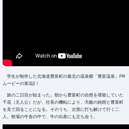
学生が制作した北海道豊富町の最北の温泉郷「豊富温泉」PR
ムービーの第3話！
旅の二日目が始まった。朝から豊富町の自然を堪能していた
千花（主人公）だが、社長の機転により、天敵の純樹と豊富町
を見て回ることになる。そのうち、次第に打ち解けて行く二
人。牧場の牛舎の中で、牛の出産にも立ち会う。