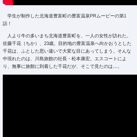
学生が制作した北海道豊富町の豊富温泉PRムービーの第1
話！
人より牛の多いまち北海道豊富町を、一人の女性が訪れた。
佐藤千花（ちか）、23歳。目的地の豊富温泉へ向かおうとした
千花は、ふとした思い違いで大変な目にあってしまう。そんな
中現れたのは、川島旅館の社長・松本康宏。エスコートによ
り、無事に旅館に到着した千花だが、そこで見たのは…。