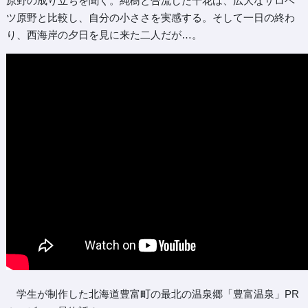
原野の成り立ちを聞く。純樹と合流した千花は、広大なサロベ
ツ原野と比較し、自分の小ささを実感する。そして一日の終わ
り、西海岸の夕日を見に来た二人だが…。
学生が制作した北海道豊富町の最北の温泉郷「豊富温泉」PR