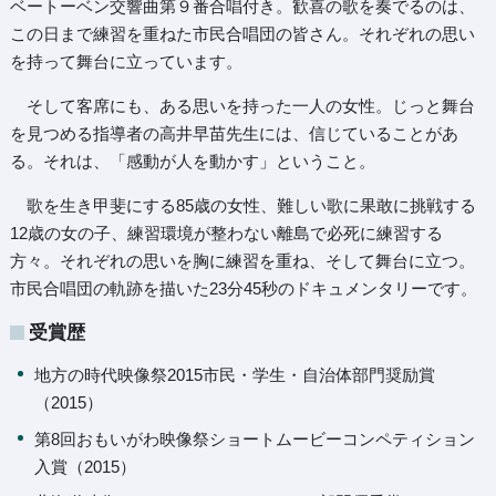
ベートーベン交響曲第９番合唱付き。歓喜の歌を奏でるのは、
この日まで練習を重ねた市民合唱団の皆さん。それぞれの思い
を持って舞台に立っています。
そして客席にも、ある思いを持った一人の女性。じっと舞台
を見つめる指導者の高井早苗先生には、信じていることがあ
る。それは、「感動が人を動かす」ということ。
歌を生き甲斐にする85歳の女性、難しい歌に果敢に挑戦する
12歳の女の子、練習環境が整わない離島で必死に練習する
方々。それぞれの思いを胸に練習を重ね、そして舞台に立つ。
市民合唱団の軌跡を描いた23分45秒のドキュメンタリーです。
受賞歴
地方の時代映像祭2015市民・学生・自治体部門奨励賞
（2015）
第8回おもいがわ映像祭ショートムービーコンペティション
入賞（2015）