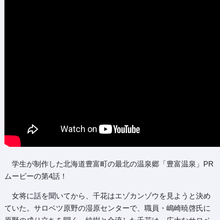
学生が制作した北海道豊富町の最北の温泉郷「豊富温泉」PR
ムービーの第4話！
女将に話を聞いてから、千花はエゾカンゾウを見ようと決め
ていた。サロベツ原野の湿原センターで、職員・嶋崎暁啓氏に