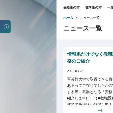
受験生の方
在学生の方
一
ホーム
ニュース一覧
ニュース一覧
情報系だけでなく教職
格のご紹介
2022.03.28
育英館大学で取得できる資
あるってご存じでしたか??
する際に武器となる「資格
紹介します(*^_^*) ■教
種類の免許状が取得可能！
可能な免許状は以下の２科