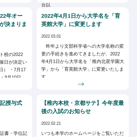
台以
22年オー
2022年4月1日から大学名を「育
が決まりま
英館大学」に変更します
2022.03.01
昨年より文部科学省への大学名称の変
更の手続きを進めてきましたが、2022
校の2022
年4月1日から大学名を「稚内北星学園大
催日が決定い
学」から「育英館大学」に変更いたしま
） ・7月17
す。
・9月10日
・12月4日
位記授与式
【稚内本校・京都サテ】今年度最
後の入試のお知らせ
2022.02.21
業証書・学位記
いつも本学のホームページをご覧いただ