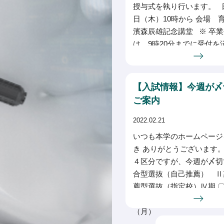
授与式を執り行います。 日
日（木）10時から 会場
濱森辰雄記念講堂 ※ 卒
は、9時20分までに受付を
さい
【入試情報】今週が〆
ご案内
2022.02.21
いつも本学のホームページ
き ありがとうございます。
４区分ですが、今週が〆切
合型選抜（自己推薦） Ⅱ
薦型選抜（指定校）Ⅳ期
Ⅱ期 【出願期間】 ２
（月）