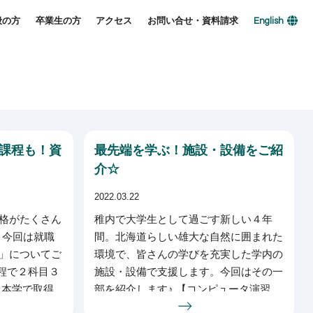
般の方
卒業生の方
アクセス
お問い合せ・資料請求
English
課程も！資
最先端を学ぶ！施設・設備をご紹
介☆
2022.03.22
格がたくさん
稚内で大学生として過ごす新しい４年
 今回は就職
間。北海道らしい雄大な自然に囲まれた
」についてご
環境で、皆さんの学びを充実した学内の
職課程で２科目３
施設・設備で支援します。今回はその一
 本学で取得
部を紹介します♪ 【コンピュータ演習
目３
室】 ２階の大演習室では、いつでも80