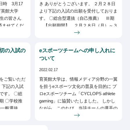
時 3月17
き ありがとうございます。 ２月２８日
 育英館大学
より下記の入試の出願を受付しておりま
業生の皆さん
す。 〇総合型選抜（自己推薦） Ⅲ期
済ませてくだ
【出願期間】 ２月２８日（月）～３
月１８日（金） 【試験日】 ３月
切の入試の
eスポーツチームへの申し入れに
ついて
2022.02.17
をご覧いただ
育英館大学は、情報メディア分野の一翼
 下記の入試
を担うeスポーツ文化の普及を目的に プ
です。 〇総
ロeスポーツチーム「CYCLOPS athlete
期 〇学校推
gaming」に協賛いたしました。 しかし
 〇一般選抜
ながら、このたび、当該チームの選手の
月 ７日
一人が人権を著し